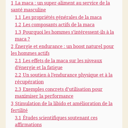
1
La maca : un super-aliment au service de la
-
ê
santé masculine
t
1.1
Les propriétés générales de la maca
r
1.2
Les composants actifs de la maca
e
1.3
Pourquoi les hommes s’intéressent-ils à la
a
maca ?
u
2
Énergie et endurance : un boost naturel pour
n
les hommes actifs
a
t
2.1
Les effets de la maca sur les niveaux
u
d’énergie et la fatigue
r
2.2
Un soutien à l’endurance physique et à la
e
récupération
l
2.3
Exemples concrets d’utilisation pour
maximiser la performance
3
Stimulation de la libido et amélioration de la
fertilité
3.1
Études scientifiques soutenant ces
affirmations