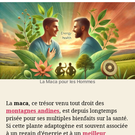
M
L
r
e
a
a
d
l
c
m
e
’
a
a
l
a
c
’
r
a
a
t
p
r
i
o
t
c
u
i
l
r
c
e
l
l
e
e
s
La Maca pour les Hommes
h
o
m
La
maca
, ce trésor venu tout droit des
m
montagnes andines
, est depuis longtemps
e
prisée pour ses multiples bienfaits sur la santé.
s
Si cette plante adaptogène est souvent associée
:
à un regain d’énergie et à un
meilleur
v