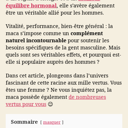
équilibre hormonal
, elle s’avère également
i
t
être un véritable allié pour les hommes.
a
l
Vitalité, performance, bien-être général : la
i
maca s’impose comme un
complément
t
naturel incontournable
pour soutenir les
é
besoins spécifiques de la gent masculine. Mais
,
quels sont ses véritables effets, et pourquoi est-
l
elle si populaire auprès des hommes ?
i
b
i
Dans cet article, plongeons dans l’univers
d
fascinant de cette racine aux mille vertus. Vous
o
êtes une femme ? Ne vous inquiétez pas, la
e
maca possède également
de nombreuses
t
vertus pour vous
😉
b
i
e
Sommaire
masquer
n