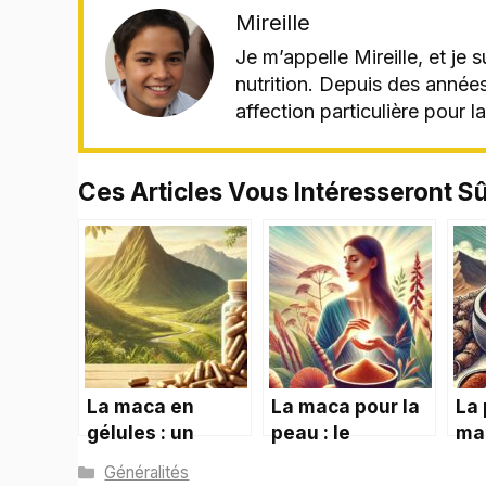
Mireille
Je m’appelle Mireille, et je 
nutrition. Depuis des année
affection particulière pour 
Ces Articles Vous Intéresseront S
La maca en
La maca pour la
La
gélules : un
peau : le
mac
concentré de
superaliment au
ali
Catégories
Généralités
bienfaits
service de votre
boo