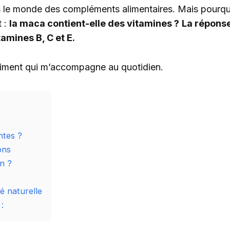
ans le monde des compléments alimentaires. Mais pourqu
t :
la maca contient-elle des vitamines ?
La réponse
amines B, C et E.
aliment qui m’accompagne au quotidien.
ntes ?
ons
n ?
é naturelle
: