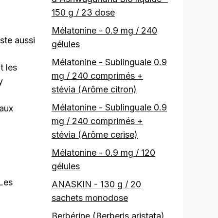
150 g / 23 dose
Mélatonine - 0.9 mg / 240
ste aussi
gélules
Mélatonine - Sublinguale 0.9
t les
mg / 240 comprimés +
y
stévia (Arôme citron)
Mélatonine - Sublinguale 0.9
caux
mg / 240 comprimés +
stévia (Arôme cerise)
Mélatonine - 0.9 mg / 120
gélules
 Les
ANASKIN - 130 g / 20
sachets monodose
Berbérine (Berberis aristata)