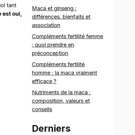
oi tant
Maca et ginseng :
 est oui,
différences, bienfaits et
association
Compléments fertilité femme
: quoi prendre en
préconception
Compléments fertilité
homme : la maca vraiment
efficace ?
Nutriments de la maca :
composition, valeurs et
conseils
Derniers