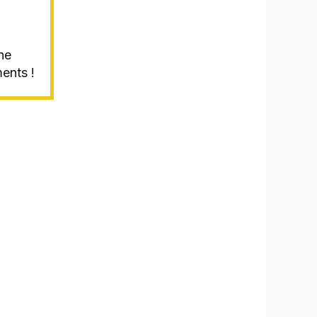
ne
ents !