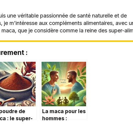
suis une véritable passionnée de santé naturelle et de
s, je m’intéresse aux compléments alimentaires, avec u
la maca, que je considère comme la reine des super-alim
ûrement :
 poudre de
La maca pour les
a : le super-
hommes :
ment pour
vitalité, libido et
ster votre
bien-être au