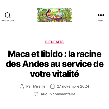
Recherche
Menu
L
e
s
B
C
BIENFAITS
i
a
Maca et libido : la racine
e
t
n
é
des Andes au service de
f
g
a
o
votre vitalité
i
r
t
i
s
e
Par
Mireille
27 novembre 2024
A
D
d
s
u
a
e
s
Aucun commentaire
t
t
l
u
e
e
a
r
u
d