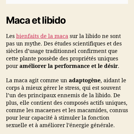
o
t
r
Maca et libido
e
v
Les
bienfaits de la maca
sur la libido ne sont
i
t
pas un mythe. Des études scientifiques et des
a
siècles d’usage traditionnel confirment que
l
cette plante possède des propriétés uniques
i
pour
améliorer la performance et le désir
.
t
é
La maca agit comme un
adaptogène
, aidant le
corps à mieux gérer le stress, qui est souvent
l’un des principaux ennemis de la libido. De
plus, elle contient des composés actifs uniques,
comme les macaenes et les macamides, connus
pour leur capacité à stimuler la fonction
sexuelle et à améliorer l’énergie générale.