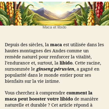
M
M
r
e
a
a
d
l
c
c
e
’
a
a
l
a
e
’
r
Maca et libido
t
a
t
l
r
i
i
t
c
b
Depuis des siècles, la
maca
est utilisée dans les
i
l
i
hautes montagnes des Andes comme un
c
e
d
remède naturel pour renforcer la vitalité,
l
o
l’endurance et, surtout, la
libido
. Cette racine,
e
:
surnommée le
ginseng péruvien
, a gagné en
l
popularité dans le monde entier pour ses
a
bienfaits sur la vie intime.
r
a
c
Vous cherchez à comprendre
comment la
i
maca peut booster votre libido
de manière
n
naturelle et durable ? Cet article répond à
e