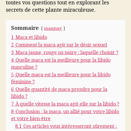
toutes vos questions tout en explorant les
d
secrets de cette plante miraculeuse.
e
s
A
Sommaire
masquer
n
1
Maca et libido
d
e
2
Comment la maca agit sur le désir sexuel
s
3
Maca jaune, rouge ou noire : laquelle choisir ?
a
4
Quelle maca est la meilleure pour la libido
u
masculine ?
s
5
Quelle maca est la meilleure pour la libido
e
féminine ?
r
6
Quelle quantité de maca prendre pour la
v
i
libido ?
c
7
À quelle vitesse la maca agit-elle sur la libido ?
e
8
Conclusion : la maca, un allié pour votre libido
d
et votre bien-être
e
8.1
Ces articles vous intéresseront sûrement :
v