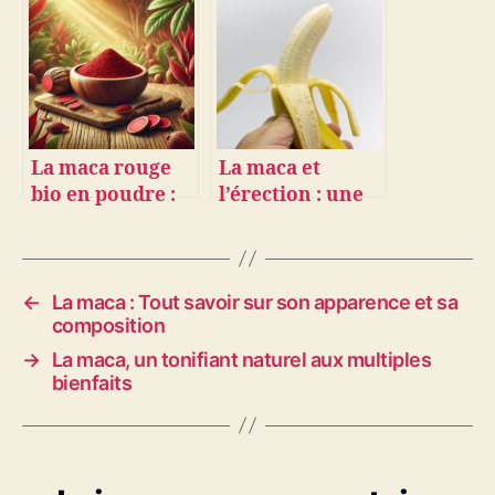
bien-être au
service de votre
naturel
beauté
La maca rouge
La maca et
bio en poudre :
l’érection : une
un trésor venu
racine qui
des Andes
booste la vitalité
masculine
←
La maca : Tout savoir sur son apparence et sa
composition
→
La maca, un tonifiant naturel aux multiples
bienfaits