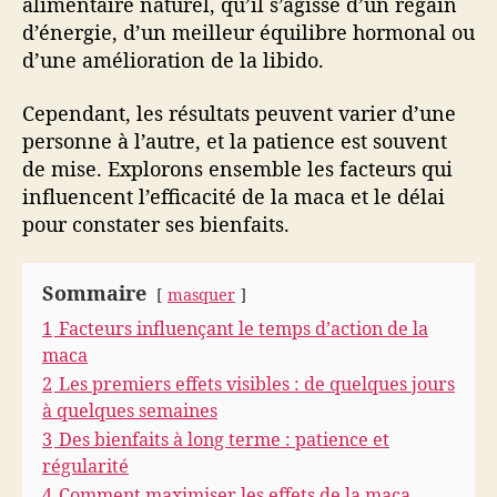
alimentaire naturel, qu’il s’agisse d’un regain
a
d’énergie, d’un meilleur équilibre hormonal ou
i
d’une amélioration de la libido.
t
-
Cependant, les résultats peuvent varier d’une
e
personne à l’autre, et la patience est souvent
l
de mise. Explorons ensemble les facteurs qui
l
influencent l’efficacité de la maca et le délai
e
e
pour constater ses bienfaits.
f
f
Sommaire
e
masquer
t
1
Facteurs influençant le temps d’action de la
?
maca
2
Les premiers effets visibles : de quelques jours
à quelques semaines
3
Des bienfaits à long terme : patience et
régularité
4
Comment maximiser les effets de la maca