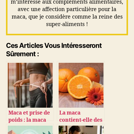
m’intéresse aux compléments alimentaires,
avec une affection particulière pour la
maca, que je considère comme la reine des
super-aliments !
Ces Articles Vous Intéresseront
Sûrement :
Maca et prise de
La maca
poids : la maca
contient-elle des
fait-elle grossir ?
vitamines ? Les