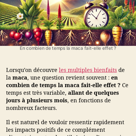
M
c
e
’
a
o
l
a
c
m
’
r
a
b
a
t
i
r
i
e
t
c
n
i
l
En combien de temps la maca fait-elle effet ?
d
c
e
e
l
t
e
e
Lorsqu’on découvre
les multiples bienfaits
de
m
la
maca
, une question revient souvent :
en
p
combien de temps la maca fait-elle effet ?
Ce
s
temps est très variable,
allant de quelques
l
jours à plusieurs mois
, en fonctions de
a
nombreux facteurs.
m
a
Il est naturel de vouloir ressentir rapidement
c
les impacts positifs de ce complément
a
f