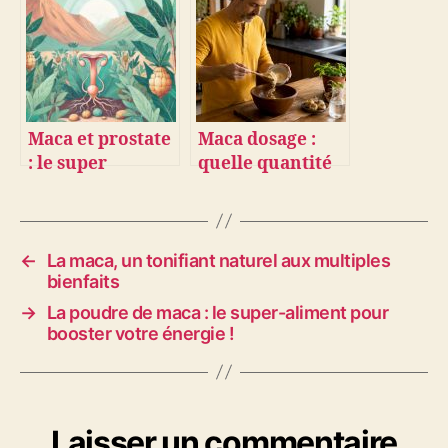
secrets de ce
superaliment
Maca et prostate
Maca dosage :
: le super
quelle quantité
aliment qui fait
pour votre
la différence
vitalité ?
←
La maca, un tonifiant naturel aux multiples
bienfaits
→
La poudre de maca : le super-aliment pour
booster votre énergie !
Laisser un commentaire