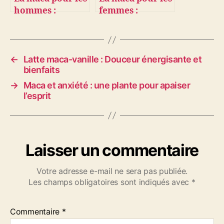
hommes :
femmes :
vitalité, libido et
bienfaits
bien-être au
naturels et
naturel
équilibre
hormonal
←
Latte maca-vanille : Douceur énergisante et
bienfaits
→
Maca et anxiété : une plante pour apaiser
l’esprit
Laisser un commentaire
Votre adresse e-mail ne sera pas publiée.
Les champs obligatoires sont indiqués avec
*
Commentaire
*