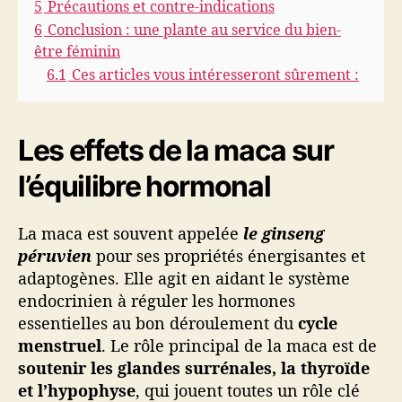
5
Précautions et contre-indications
s
6
Conclusion : une plante au service du bien-
f
e
être féminin
m
6.1
Ces articles vous intéresseront sûrement :
m
e
s
Les effets de la maca sur
l’équilibre hormonal
La maca est souvent appelée
le ginseng
péruvien
pour ses propriétés énergisantes et
adaptogènes. Elle agit en aidant le système
endocrinien à réguler les hormones
essentielles au bon déroulement du
cycle
menstruel
. Le rôle principal de la maca est de
soutenir les glandes surrénales, la thyroïde
et l’hypophyse
, qui jouent toutes un rôle clé