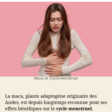
M
M
r
e
a
a
d
l
c
c
e
’
a
a
l
a
e
’
r
t
a
t
c
r
i
y
t
c
c
i
l
l
c
e
e
l
m
e
e
n
s
Maca et Cycle Menstruel
t
r
u
La maca, plante adaptogène originaire des
e
Andes, est depuis longtemps reconnue pour ses
l
effets bénéfiques sur le
cycle menstruel
.
: