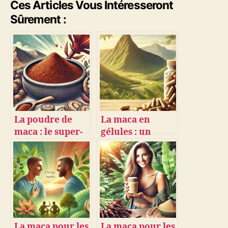
Ces Articles Vous Intéresseront
Sûrement :
La poudre de
La maca en
maca : le super-
gélules : un
aliment pour
concentré de
booster votre
bienfaits
énergie !
pratiques
La maca pour les
La maca pour les