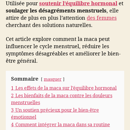
Utilisée pour
soutenir l’équilibre hormonal
et
u
soulager les désagréments menstruels
, elle
n
attire de plus en plus l’attention
des femmes
a
cherchant des solutions naturelles.
l
l
i
Cet article explore comment la maca peut
é
influencer le cycle menstruel, réduire les
n
symptômes désagréables et améliorer le bien-
a
être général.
t
u
r
Sommaire
masquer
e
1
Les effets de la maca sur l’équilibre hormonal
l
p
2
Les bienfaits de la maca contre les douleurs
o
menstruelles
u
3
Un soutien précieux pour le bien-être
r
émotionnel
l
4
Comment intégrer la maca dans sa routine
e