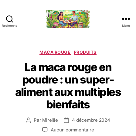
Recherche
Menu
L
e
s
B
C
MACA ROUGE
PRODUITS
i
a
La maca rouge en
e
t
n
é
poudre : un super-
f
g
a
o
aliment aux multiples
i
r
t
i
bienfaits
s
e
d
s
e
Par
Mireille
4 décembre 2024
A
D
l
u
a
s
Aucun commentaire
a
t
t