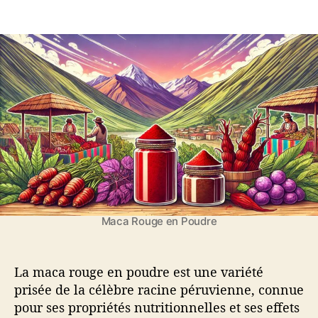
u
M
e
e
r
a
u
d
L
c
r
e
a
a
d
l
m
e
’
a
l
a
c
’
r
a
a
t
r
r
i
o
t
c
u
i
l
g
c
e
e
l
e
e
n
Maca Rouge en Poudre
p
o
u
La maca rouge en poudre est une variété
d
prisée de la célèbre racine péruvienne, connue
r
pour ses propriétés nutritionnelles et ses effets
e