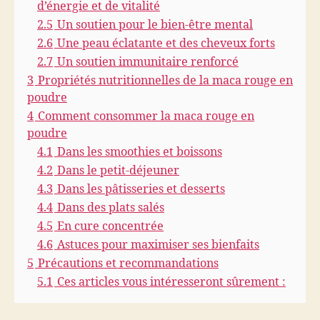
d’énergie et de vitalité
u
l
2.5
Un soutien pour le bien-être mental
t
2.6
Une peau éclatante et des cheveux forts
i
2.7
Un soutien immunitaire renforcé
p
3
Propriétés nutritionnelles de la maca rouge en
l
poudre
e
4
Comment consommer la maca rouge en
s
b
poudre
i
4.1
Dans les smoothies et boissons
e
4.2
Dans le petit-déjeuner
n
4.3
Dans les pâtisseries et desserts
f
4.4
Dans des plats salés
a
4.5
En cure concentrée
i
t
4.6
Astuces pour maximiser ses bienfaits
s
5
Précautions et recommandations
5.1
Ces articles vous intéresseront sûrement :