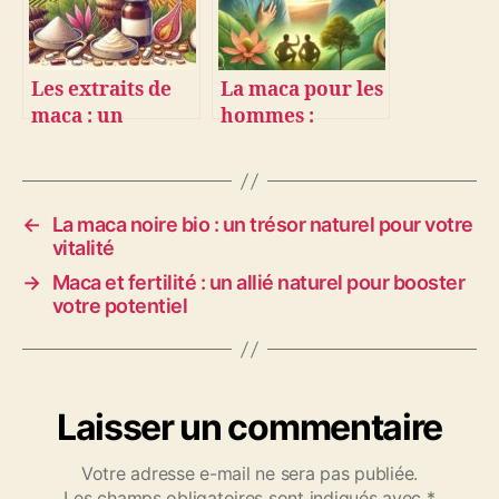
Les extraits de
La maca pour les
maca : un
hommes :
concentré de
vitalité, libido et
bienfaits !
bien-être au
naturel
←
La maca noire bio : un trésor naturel pour votre
vitalité
→
Maca et fertilité : un allié naturel pour booster
votre potentiel
Laisser un commentaire
Votre adresse e-mail ne sera pas publiée.
Les champs obligatoires sont indiqués avec
*