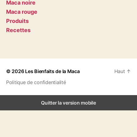
M
Maca noire
a
Maca rouge
c
Produits
a
Recettes
© 2026
Les Bienfaits de la Maca
Haut
↑
Politique de confidentialité
Quitter la version mobile