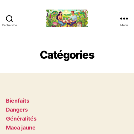
Recherche
Menu
L
e
s
B
Catégories
i
e
n
f
a
i
t
Bienfaits
s
d
Dangers
e
Généralités
l
Maca jaune
a